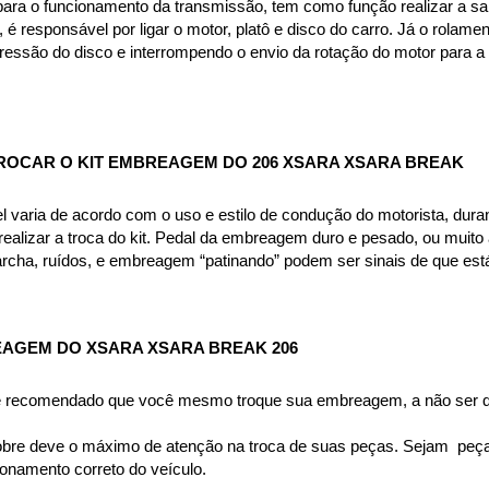
ra o funcionamento da transmissão, tem como função realizar a saí
, é responsável por ligar o motor, platô e disco do carro. Já o rola
pressão do disco e interrompendo o envio da rotação do motor para a
ROCAR O KIT EMBREAGEM DO 206 XSARA XSARA BREAK
aria de acordo com o uso e estilo de condução do motorista, durand
ealizar a troca do kit. Pedal da embreagem duro e pesado, ou muito al
archa, ruídos, e embreagem “patinando” podem ser sinais de que est
AGEM DO XSARA XSARA BREAK 206 
 é recomendado que você mesmo troque sua embreagem, a não ser qu
bre deve o máximo de atenção na troca de suas peças. Sejam  peças 
namento correto do veículo.