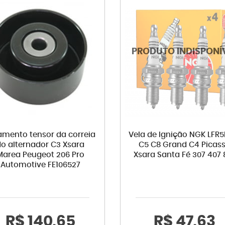
amento tensor da correia
Vela de Ignição NGK LFR5
do alternador C3 Xsara
C5 C8 Grand C4 Picas
Marea Peugeot 206 Pro
Xsara Santa Fé 307 407 
Automotive FE106527
R$ 140,65
R$ 47,63