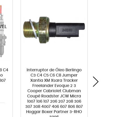
B C4
Interruptor de Óleo Berlingo
Disco
so
C3 C4 C5 C6 C8 Jumper
ventila
807
Xantia XM Xsara Tracker
206 207
Freelander Evoque 2 3
Cooper Cabriolet Clubman
Coupé Roadster JCW Micra
1007 106 107 206 207 208 306
307 308 4007 406 607 806 807
Hoggar Boxer Partner 3-RHO
R