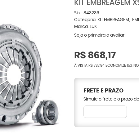
KIT EMBREAGEM X
Sku:
843236
Categoria:
KIT EMBREAGEM
EM
Marca:
LUK
Seja o primeira a avaliar!
R$ 868,17
À VISTA
R$ 737,94
ECONOMIZE
15%
NO
FRETE E PRAZO
Simule o frete e o prazo d