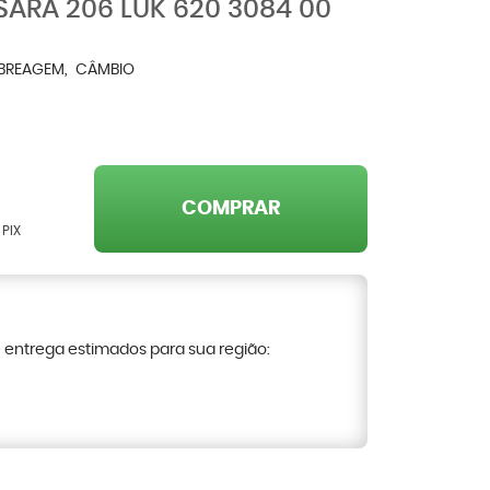
SARA 206 LUK 620 3084 00
BREAGEM
CÂMBIO
COMPRAR
 PIX
e entrega estimados para sua região: