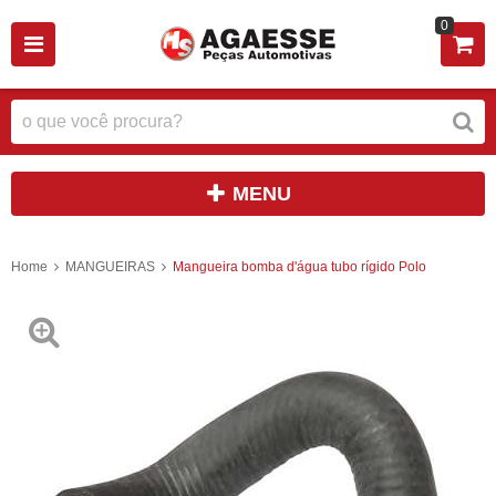
0
MENU
Home
MANGUEIRAS
Mangueira bomba d'água tubo rígido Polo