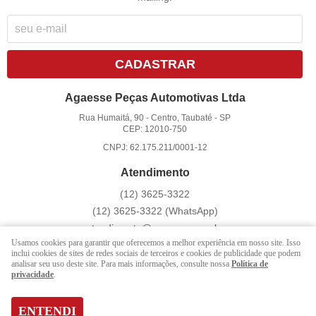
CADASTRAR
Agaesse Peças Automotivas Ltda
Rua Humaitá, 90
-
Centro, Taubaté
-
SP
CEP: 12010-750
CNPJ: 62.175.211/0001-12
Atendimento
(12)
3625-3322
(12)
3625-3322
(WhatsApp)
atendimento@agaesse.com.br
Usamos cookies para garantir que oferecemos a melhor experiência em nosso site. Isso
inclui cookies de sites de redes sociais de terceiros e cookies de publicidade que podem
analisar seu uso deste site. Para mais informações, consulte nossa
Política de
LOJA VIRTUAL CRIADA POR
privacidade
.
ENTENDI