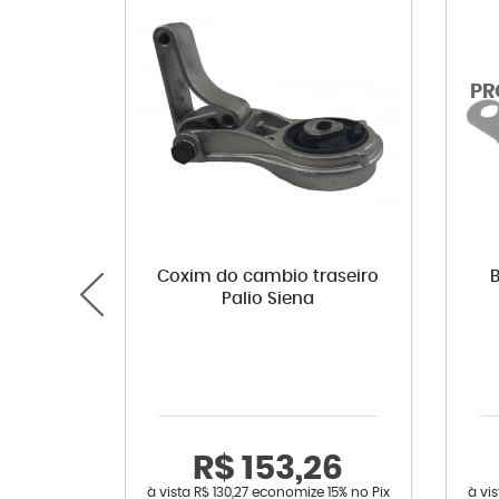
Coxim do cambio traseiro
Palio Siena
R$ 153,26
à vista
R$ 130,27
economize
15%
no Pix
à vi