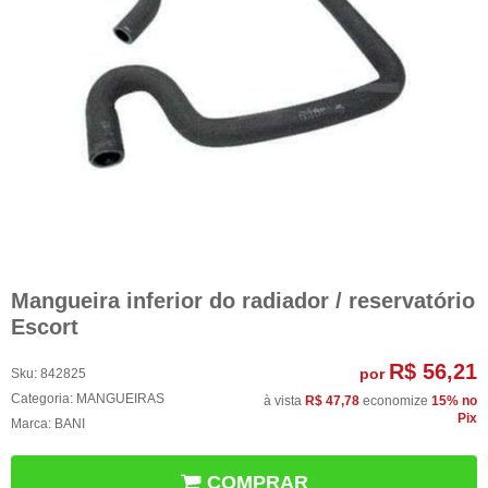
Mangueira inferior do radiador / reservatório
Escort
R$ 56,21
por
Sku:
842825
Categoria:
MANGUEIRAS
à vista
R$ 47,78
economize
15%
no
Pix
Marca:
BANI
COMPRAR