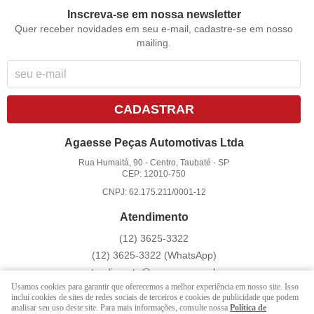
Inscreva-se em nossa newsletter
Quer receber novidades em seu e-mail, cadastre-se em nosso
mailing.
CADASTRAR
Agaesse Peças Automotivas Ltda
Rua Humaitá, 90
-
Centro, Taubaté
-
SP
CEP: 12010-750
CNPJ: 62.175.211/0001-12
Atendimento
(12)
3625-3322
(12)
3625-3322
(WhatsApp)
atendimento@agaesse.com.br
Usamos cookies para garantir que oferecemos a melhor experiência em nosso site. Isso
inclui cookies de sites de redes sociais de terceiros e cookies de publicidade que podem
analisar seu uso deste site. Para mais informações, consulte nossa
Política de
LOJA VIRTUAL CRIADA POR