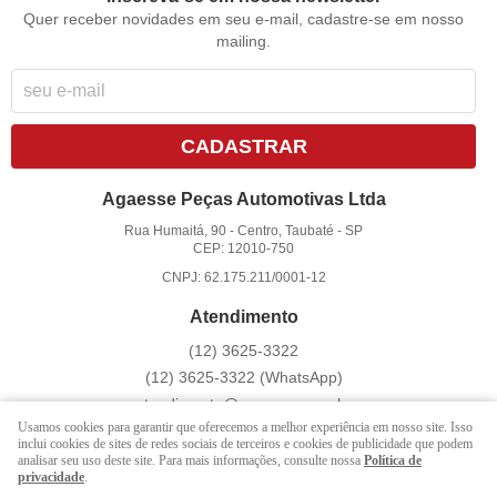
Quer receber novidades em seu e-mail, cadastre-se em nosso
mailing.
CADASTRAR
Agaesse Peças Automotivas Ltda
Rua Humaitá, 90
-
Centro, Taubaté
-
SP
CEP: 12010-750
CNPJ: 62.175.211/0001-12
Atendimento
(12)
3625-3322
(12)
3625-3322
(WhatsApp)
atendimento@agaesse.com.br
Usamos cookies para garantir que oferecemos a melhor experiência em nosso site. Isso
inclui cookies de sites de redes sociais de terceiros e cookies de publicidade que podem
analisar seu uso deste site. Para mais informações, consulte nossa
Política de
LOJA VIRTUAL CRIADA POR
privacidade
.