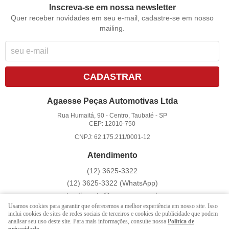
Inscreva-se em nossa newsletter
Quer receber novidades em seu e-mail, cadastre-se em nosso
mailing.
CADASTRAR
Agaesse Peças Automotivas Ltda
Rua Humaitá, 90
-
Centro, Taubaté
-
SP
CEP: 12010-750
CNPJ: 62.175.211/0001-12
Atendimento
(12)
3625-3322
(12)
3625-3322
(WhatsApp)
atendimento@agaesse.com.br
Usamos cookies para garantir que oferecemos a melhor experiência em nosso site. Isso
inclui cookies de sites de redes sociais de terceiros e cookies de publicidade que podem
analisar seu uso deste site. Para mais informações, consulte nossa
Política de
LOJA VIRTUAL CRIADA POR