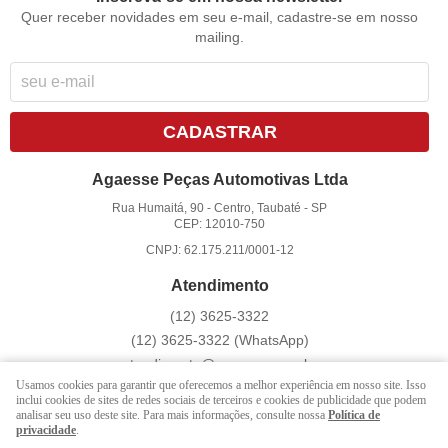
Quer receber novidades em seu e-mail, cadastre-se em nosso
mailing.
CADASTRAR
Agaesse Peças Automotivas Ltda
Rua Humaitá, 90
-
Centro, Taubaté
-
SP
CEP: 12010-750
CNPJ: 62.175.211/0001-12
Atendimento
(12)
3625-3322
(12)
3625-3322
(WhatsApp)
atendimento@agaesse.com.br
Usamos cookies para garantir que oferecemos a melhor experiência em nosso site. Isso
inclui cookies de sites de redes sociais de terceiros e cookies de publicidade que podem
analisar seu uso deste site. Para mais informações, consulte nossa
Política de
LOJA VIRTUAL CRIADA POR
privacidade
.