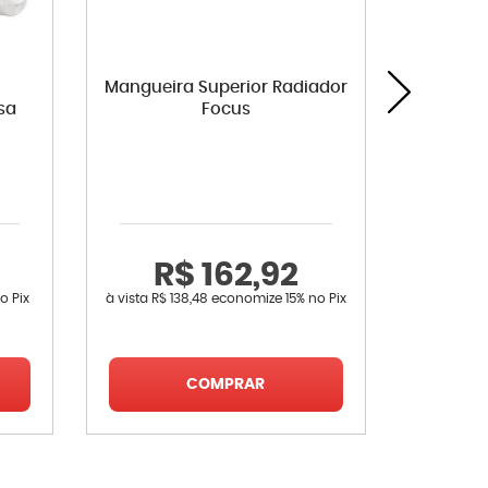
a
Mangueira Superior Radiador
Filtro 
sa
Focus
MA Marr
Focus 
5.140
R$ 162,92
R
o Pix
à vista
R$ 138,48
economize
15%
no Pix
à vista
R$ 
COMPRAR