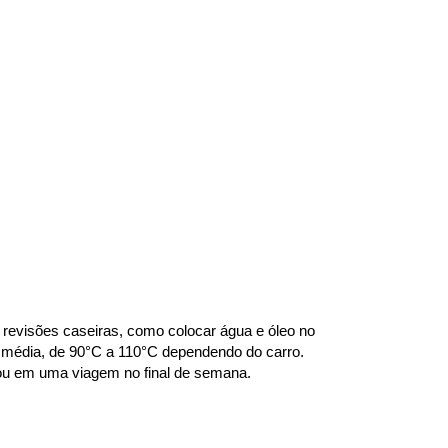
revisões caseiras, como colocar água e óleo no 
 média, de 90°C a 110°C dependendo do carro. 
o ou em uma viagem no final de semana.