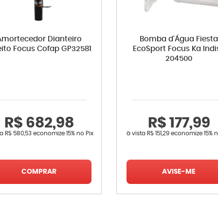
Amortecedor Dianteiro
Bomba d'Água Fiest
eito Focus Cofap GP32581
EcoSport Focus Ka Indi
204500
R$ 682,98
R$ 177,99
ta
R$ 580,53
economize
15%
no Pix
à vista
R$ 151,29
economize
15%
n
COMPRAR
AVISE-ME