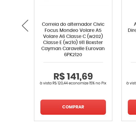
Correia do alternador Civic
Focus Mondeo Volare A5
Dir
Volare A6 Classe C (w202)
Classe E (w210) 911 Boxster
Cayman Caravelle Eurovan
6PK2120
R$ 141,69
à vista
R$ 120,44
economize
15%
no Pix
à vis
COMPRAR