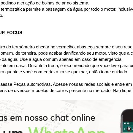
pedindo a criação de bolhas de ar no sistema.
termostática permite a passagem da água por todo o motor, inclusive p
o.
UP. FOCUS
iro do termômetro chegar no vermelho, abasteça sempre o seu reserv
 comum, de torneira, pode acabar danificando seu motor, visto que a
nto da água. Use a água comum apenas em caso de emergência.
imento em casa. Durante a troca, é recomendado que você leve para um
tará quente e você com certeza irá se queimar, então tome cuidado.
se Peças automotivas. Acesse nossas redes sociais e entre em co
ens de diversos modelos de carros presente no mercado. Não fique 