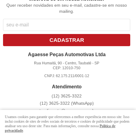
Quer receber novidades em seu e-mail, cadastre-se em nosso
mailing.
CADASTRAR
Agaesse Peças Automotivas Ltda
Rua Humaitá, 90
-
Centro, Taubaté
-
SP
CEP: 12010-750
CNPJ: 62.175.211/0001-12
Atendimento
(12)
3625-3322
(12)
3625-3322
(WhatsApp)
atendimento@agaesse.com.br
Usamos cookies para garantir que oferecemos a melhor experiência em nosso site. Isso
inclui cookies de sites de redes sociais de terceiros e cookies de publicidade que podem
analisar seu uso deste site. Para mais informações, consulte nossa
Política de
LOJA VIRTUAL CRIADA POR
privacidade
.