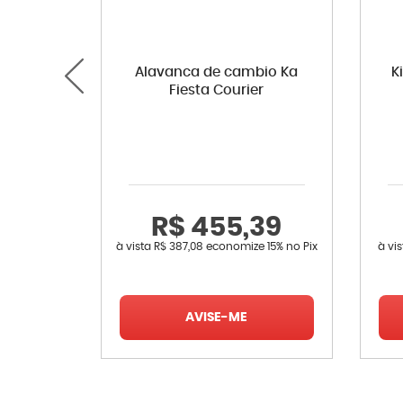
Alavanca de cambio Ka
K
Fiesta Courier
R$ 455,39
à vista
R$ 387,08
economize
15%
no Pix
à vi
AVISE-ME