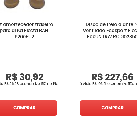
it amortecedor traseiro
Disco de freio diantei
parcial Ka Fiesta BANI
ventilado Ecosport Fie
9200PU2
Focus TRW RCDI0285
R$ 30,92
R$ 227,66
sta
R$ 26,28
economize
15%
no Pix
à vista
R$ 193,51
economize
15%
n
COMPRAR
COMPRAR