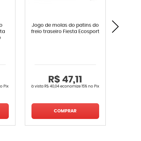
ro
Jogo de molas do patins do
Coifa
sta
freio traseiro Fiesta Ecosport
roda F
0
R$ 47,11
R
o Pix
à vista
R$ 40,04
economize
15%
no Pix
à vista
R$ 
COMPRAR