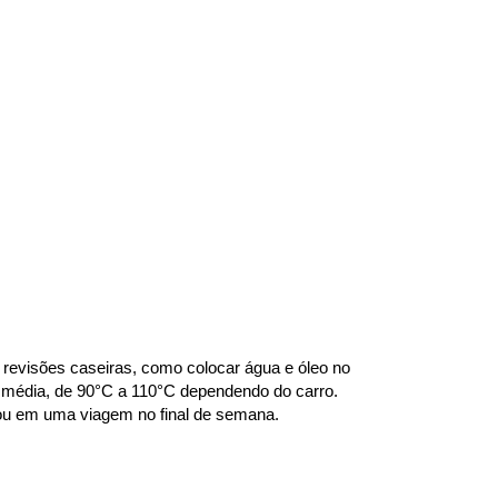
revisões caseiras, como colocar água e óleo no 
 média, de 90°C a 110°C dependendo do carro. 
o ou em uma viagem no final de semana.