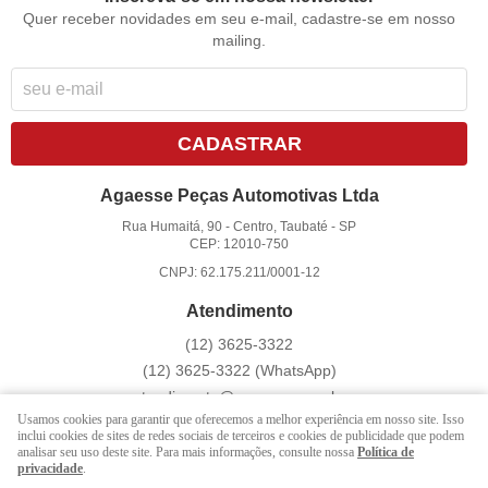
Quer receber novidades em seu e-mail, cadastre-se em nosso
mailing.
CADASTRAR
Agaesse Peças Automotivas Ltda
Rua Humaitá, 90
-
Centro, Taubaté
-
SP
CEP: 12010-750
CNPJ: 62.175.211/0001-12
Atendimento
(12)
3625-3322
(12)
3625-3322
(WhatsApp)
atendimento@agaesse.com.br
Usamos cookies para garantir que oferecemos a melhor experiência em nosso site. Isso
inclui cookies de sites de redes sociais de terceiros e cookies de publicidade que podem
analisar seu uso deste site. Para mais informações, consulte nossa
Política de
LOJA VIRTUAL CRIADA POR
privacidade
.