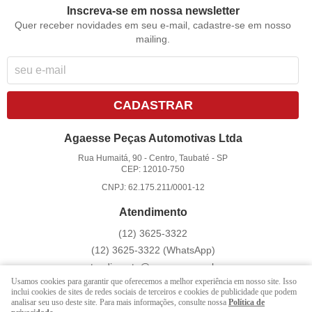
Inscreva-se em nossa newsletter
Quer receber novidades em seu e-mail, cadastre-se em nosso
mailing.
CADASTRAR
Agaesse Peças Automotivas Ltda
Rua Humaitá, 90
-
Centro, Taubaté
-
SP
CEP: 12010-750
CNPJ: 62.175.211/0001-12
Atendimento
(12)
3625-3322
(12)
3625-3322
(WhatsApp)
atendimento@agaesse.com.br
Usamos cookies para garantir que oferecemos a melhor experiência em nosso site. Isso
inclui cookies de sites de redes sociais de terceiros e cookies de publicidade que podem
analisar seu uso deste site. Para mais informações, consulte nossa
Política de
LOJA VIRTUAL CRIADA POR