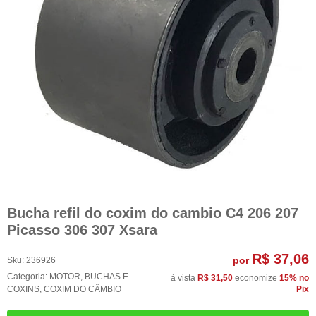
Bucha refil do coxim do cambio C4 206 207
Picasso 306 307 Xsara
R$ 37,06
por
Sku:
236926
Categoria:
MOTOR
,
BUCHAS E
à vista
R$ 31,50
economize
15%
no
COXINS
,
COXIM DO CÂMBIO
Pix