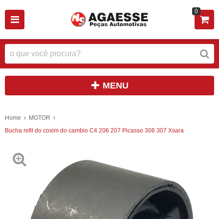
0
MENU
Home
MOTOR
Bucha refil do coxim do cambio C4 206 207 Picasso 306 307 Xsara