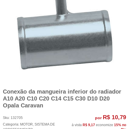
Conexão da mangueira inferior do radiador
A10 A20 C10 C20 C14 C15 C30 D10 D20
Opala Caravan
R$ 10,79
por
Sku:
132705
Categoria:
MOTOR
,
SISTEMA DE
à vista
R$ 9,17
economize
15%
no