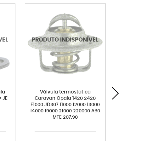
la
Válvula termostatica
Amortec
 JE-
Caravan Opala 1420 2420
Carav
F1000 JD307 11000 12000 13000
14000 19000 21000 220000 A60
MTE 207.90