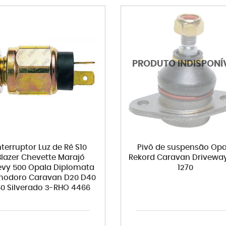
nterruptor Luz de Ré S10
Pivô de suspensão Opa
Blazer Chevette Marajó
Rekord Caravan Driveway
vy 500 Opala Diplomata
1270
odoro Caravan D20 D40
0 Silverado 3-RHO 4466