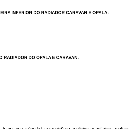
IRA INFERIOR DO RADIADOR CARAVAN E OPALA:
O RADIADOR DO OPALA E CARAVAN:
 temos que, além de fazer revisões em oficinas mecânicas, realizar 