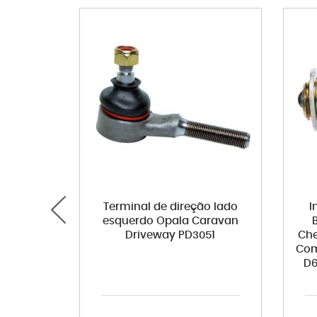
Terminal de direção lado
I
esquerdo Opala Caravan
Driveway PD3051
Che
Com
D6