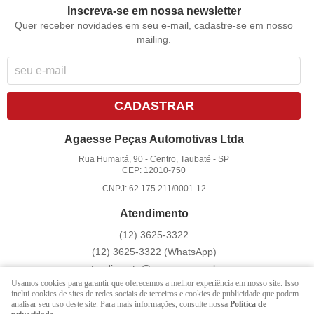
Inscreva-se em nossa newsletter
Quer receber novidades em seu e-mail, cadastre-se em nosso
mailing.
CADASTRAR
Agaesse Peças Automotivas Ltda
Rua Humaitá, 90
-
Centro, Taubaté
-
SP
CEP: 12010-750
CNPJ: 62.175.211/0001-12
Atendimento
(12)
3625-3322
(12)
3625-3322
(WhatsApp)
atendimento@agaesse.com.br
Usamos cookies para garantir que oferecemos a melhor experiência em nosso site. Isso
inclui cookies de sites de redes sociais de terceiros e cookies de publicidade que podem
analisar seu uso deste site. Para mais informações, consulte nossa
Política de
LOJA VIRTUAL CRIADA POR