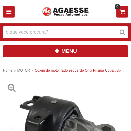
0
MENU
Home
MOTOR
Coxim do motor lado esquerdo Onix Prisma Cobalt Spin