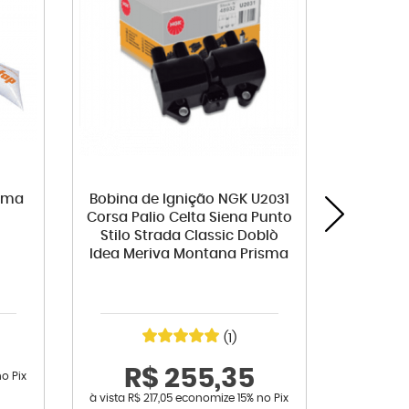
isma
Bobina de Ignição NGK U2031
Coxim d
Corsa Palio Celta Siena Punto
Corsa P
Stilo Strada Classic Doblò
Idea Meriva Montana Prisma
(1)
R
R$ 255,35
no Pix
à vista
R$ 
à vista
R$ 217,05
economize
15%
no Pix