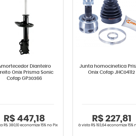
Amortecedor Dianteiro
Junta homocinetica Pr
ireito Onix Prisma Sonic
Onix Cofap JHC04112
Cofap GP30366
R$ 447,18
R$ 227,81
sta
R$ 380,10
economize
15%
no Pix
à vista
R$ 193,64
economize
15%