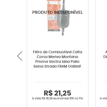
Filtro de Combustível Celta
Corsa Meriva Montana
D
Prisma Vectra Idea Palio
Siena Strada FRAM G9890F
R$ 21,25
à vista
R$ 18,06
economize
15%
no Pix
à vi