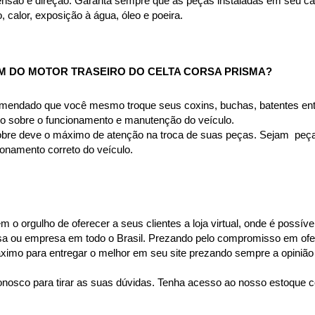
são e direção. Garanta sempre que as peças instaladas em seu carr
alor, exposição à água, óleo e poeira.
M DO MOTOR TRASEIRO DO CELTA CORSA PRISMA
?
omendado que você mesmo troque seus coxins, buchas, batentes entr
to sobre o funcionamento e manutenção do veículo.
bre deve o máximo de atenção na troca de suas peças. Sejam  peças 
namento correto do veículo.
o orgulho de oferecer a seus clientes a loja virtual, onde é possíve
casa ou empresa em todo o Brasil. Prezando pelo compromisso em ofer
mo para entregar o melhor em seu site prezando sempre a opinião 
nosco para tirar as suas dúvidas. Tenha acesso ao nosso estoque c