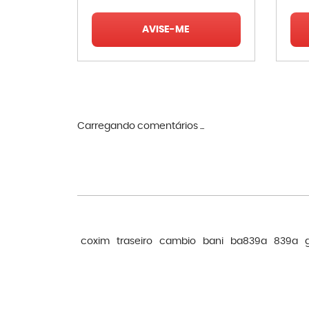
AVISE-ME
Carregando comentários ...
coxim
traseiro
cambio
bani
ba839a
839a