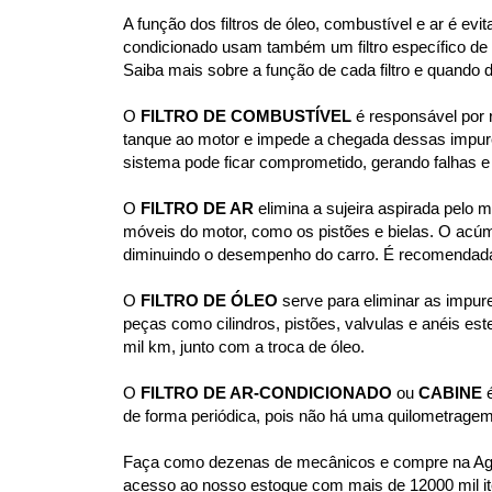
A função dos filtros de óleo, combustível e ar é e
condicionado usam também um filtro específico d
Saiba mais sobre a função de cada filtro e quando 
O 
FILTRO DE COMBUSTÍVEL
 é responsável por 
tanque ao motor e impede a chegada dessas impurez
sistema pode ficar comprometido, gerando falhas e
O 
FILTRO DE AR
 elimina a sujeira aspirada pelo
móveis do motor, como os pistões e bielas. O acúm
diminuindo o desempenho do carro. É recomendada a
O
 FILTRO DE ÓLEO 
serve para eliminar as impur
peças como cilindros, pistões, valvulas e anéis est
mil km, junto com a troca de óleo.
O 
FILTRO DE AR-CONDICIONADO
 ou 
CABINE
 
de forma periódica, pois não há uma quilometragem
Faça como dezenas de mecânicos e compre na Agaes
acesso ao nosso estoque com mais de 12000 mil it