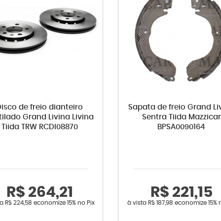
isco de freio dianteiro
Sapata de freio Grand Li
tilado Grand Livina Livina
Sentra Tiida Mazzicar
Tiida TRW RCDI08870
BPSA0090164
R$ 264,21
R$ 221,15
ta
R$ 224,58
economize
15%
no Pix
à vista
R$ 187,98
economize
15%