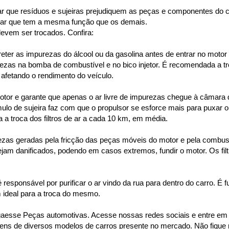
vitar que resíduos e sujeiras prejudiquem as peças e componentes do 
e ar que tem a mesma função que os demais.
devem ser trocados. Confira:
reter as impurezas do álcool ou da gasolina antes de entrar no motor
as na bomba de combustível e no bico injetor. É recomendada a troc
 afetando o rendimento do veículo.
 motor e garante que apenas o ar livre de impurezas chegue à câmara
ulo de sujeira faz com que o propulsor se esforce mais para puxar o
 troca dos filtros de ar a cada 10 km, em média.
ezas geradas pela fricção das peças móveis do motor e pela combustão
ejam danificados, podendo em casos extremos, fundir o motor. Os filt
é responsável por purificar o ar vindo da rua para dentro do carro. É 
 ideal para a troca do mesmo.
se Peças automotivas. Acesse nossas redes sociais e entre em co
ens de diversos modelos de carros presente no mercado. Não fique 