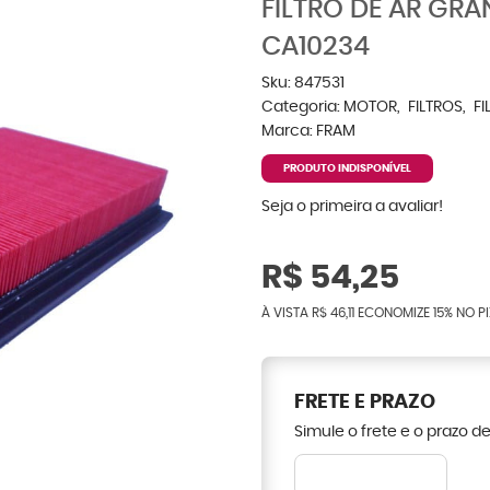
FILTRO DE AR GRAN
CA10234
Sku:
847531
Categoria:
MOTOR
FILTROS
FI
Marca:
FRAM
PRODUTO INDISPONÍVEL
Seja o primeira a avaliar!
R$ 54,25
À VISTA
R$ 46,11
ECONOMIZE
15%
NO PI
FRETE E PRAZO
Simule o frete e o prazo d