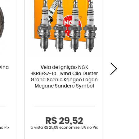
vina
Vela de Ignição NGK
Vel
BKR6ESZ-10 Livina Clio Duster
PLZKAR
Grand Scenic Kangoo Logan
Kicks 
Megane Sandero Symbol
Tiida Ve
R$ 29,52
R
no Pix
à vista
R$ 25,09
economize
15%
no Pix
à vista
R$ 