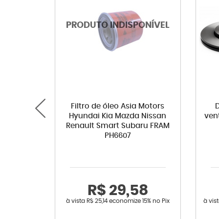
Filtro de óleo Asia Motors
D
Hyundai Kia Mazda Nissan
ven
Renault Smart Subaru FRAM
PH6607
R$ 29,58
à vista
R$ 25,14
economize
15%
no Pix
à vis