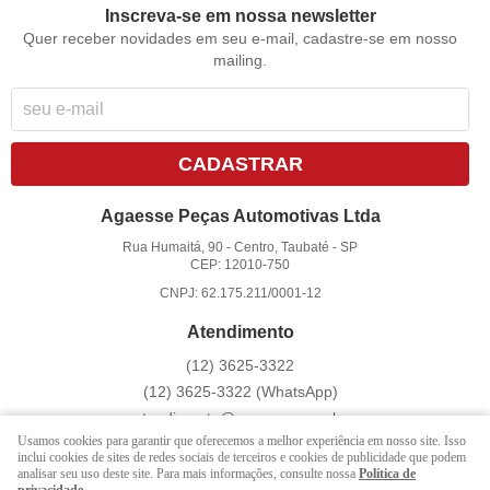
Inscreva-se em nossa newsletter
Quer receber novidades em seu e-mail, cadastre-se em nosso
mailing.
CADASTRAR
Agaesse Peças Automotivas Ltda
Rua Humaitá, 90
-
Centro, Taubaté
-
SP
CEP: 12010-750
CNPJ: 62.175.211/0001-12
Atendimento
(12)
3625-3322
(12)
3625-3322
(WhatsApp)
atendimento@agaesse.com.br
Usamos cookies para garantir que oferecemos a melhor experiência em nosso site. Isso
inclui cookies de sites de redes sociais de terceiros e cookies de publicidade que podem
analisar seu uso deste site. Para mais informações, consulte nossa
Política de
LOJA VIRTUAL CRIADA POR