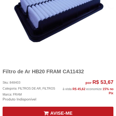
Filtro de Ar HB20 FRAM CA11432
R$ 53,67
por
Sku:
848403
Categoria:
FILTROS DE AR
,
FILTROS
à vista
R$ 45,62
economize
15%
no
Pix
Marca:
FRAM
Produto Indisponível
AVISE-ME