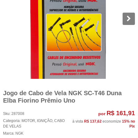
Jogo de Cabo de Vela NGK SC-T46 Duna
Elba Fiorino Prêmio Uno
R$ 161,91
por
Sku:
287008
Categoria:
MOTOR
,
IGNIÇÃO
,
CABO
à vista
R$ 137,62
economize
15%
no
DE VELAS
Pix
Marca:
NGK