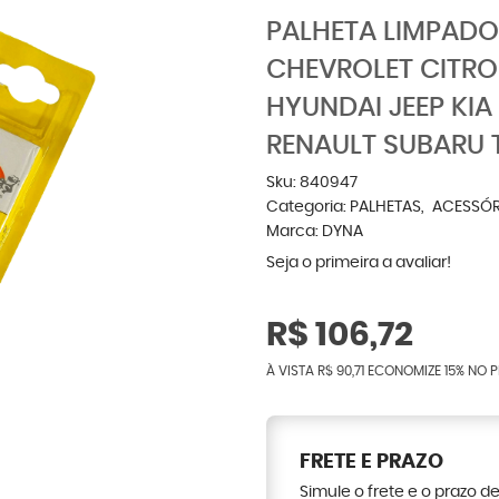
PALHETA LIMPADO
CHEVROLET CITRO
HYUNDAI JEEP KIA
RENAULT SUBARU 
Sku:
840947
Categoria:
PALHETAS
ACESSÓR
Marca:
DYNA
Seja o primeira a avaliar!
R$ 106,72
À VISTA
R$ 90,71
ECONOMIZE
15%
NO P
FRETE E PRAZO
Simule o frete e o prazo d