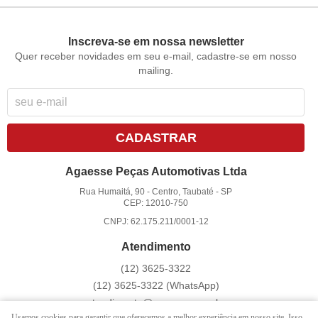
Inscreva-se em nossa newsletter
Quer receber novidades em seu e-mail, cadastre-se em nosso
mailing.
CADASTRAR
Agaesse Peças Automotivas Ltda
Rua Humaitá, 90
-
Centro, Taubaté
-
SP
CEP: 12010-750
CNPJ: 62.175.211/0001-12
Atendimento
(12)
3625-3322
(12)
3625-3322
(WhatsApp)
atendimento@agaesse.com.br
Usamos cookies para garantir que oferecemos a melhor experiência em nosso site. Isso