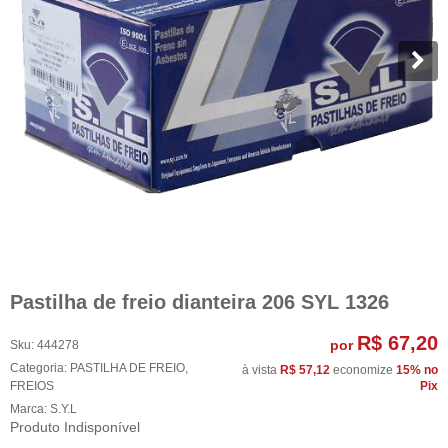
Pastilha de freio dianteira 206 SYL 1326
R$ 67,20
por
Sku:
444278
Categoria:
PASTILHA DE FREIO
,
à vista
R$ 57,12
economize
15%
no
FREIOS
Pix
Marca:
S.Y.L
Produto Indisponível