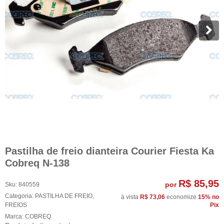
Pastilha de freio dianteira Courier Fiesta Ka
Cobreq N-138
R$ 85,95
por
Sku:
840559
Categoria:
PASTILHA DE FREIO
,
à vista
R$ 73,06
economize
15%
no
FREIOS
Pix
Marca:
COBREQ