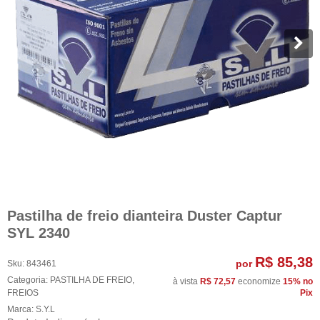
Pastilha de freio dianteira Duster Captur
SYL 2340
R$ 85,38
por
Sku:
843461
Categoria:
PASTILHA DE FREIO
,
à vista
R$ 72,57
economize
15%
no
FREIOS
Pix
Marca:
S.Y.L