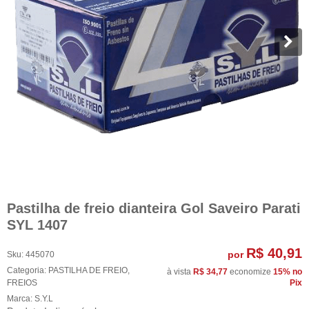
Pastilha de freio dianteira Gol Saveiro Parati
SYL 1407
R$ 40,91
por
Sku:
445070
Categoria:
PASTILHA DE FREIO
,
à vista
R$ 34,77
economize
15%
no
FREIOS
Pix
Marca:
S.Y.L