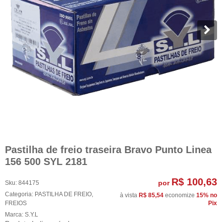
Pastilha de freio traseira Bravo Punto Linea
156 500 SYL 2181
R$ 100,63
por
Sku:
844175
Categoria:
PASTILHA DE FREIO
,
à vista
R$ 85,54
economize
15%
no
FREIOS
Pix
Marca:
S.Y.L