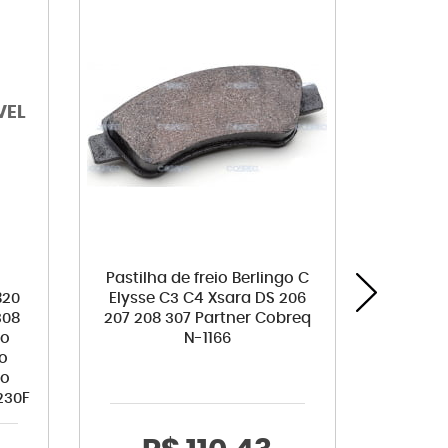
l
Pastilha de freio Berlingo C
Kit em
B20
Elysse C3 C4 Xsara DS 206
307 3
308
207 208 307 Partner Cobreq
Qubo
io
N-1166
o
ro
230F