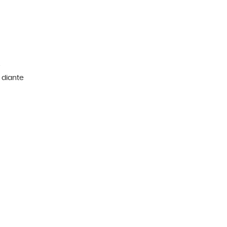
e
 diante