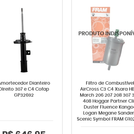
Amortecedor Dianteiro
Filtro de Combustíve
DIreito 307 e C4 Cofap
AirCross C3 C4 Xsara H
GP32692
March 206 207 208 307 
408 Hoggar Partner Cl
Duster Fluence Kango
Logan Megane Sande
Scenic Symbol FRAM G10