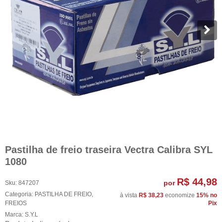
Pastilha de freio traseira Vectra Calibra SYL
1080
R$ 44,98
por
Sku:
847207
Categoria:
PASTILHA DE FREIO
,
à vista
R$ 38,23
economize
15%
no
FREIOS
Pix
Marca:
S.Y.L