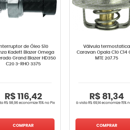
Interruptor de Óleo S10
Válvula termostatic
za Kadett Blazer Omega
Caravan Opala C10 C14 
verado Grand Blazer HD350
MTE 207.75
C20 3-RHO 3375
R$ 116,42
R$ 81,34
sta
R$ 98,96
economize
15%
no Pix
à vista
R$ 69,14
economize
15%
n
COMPRAR
COMPRAR