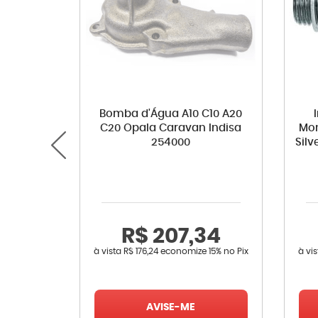
Bomba d'Água A10 C10 A20
C20 Opala Caravan Indisa
Mon
254000
Sil
R$ 207,34
à vista
R$ 176,24
economize
15%
no Pix
à vi
AVISE-ME