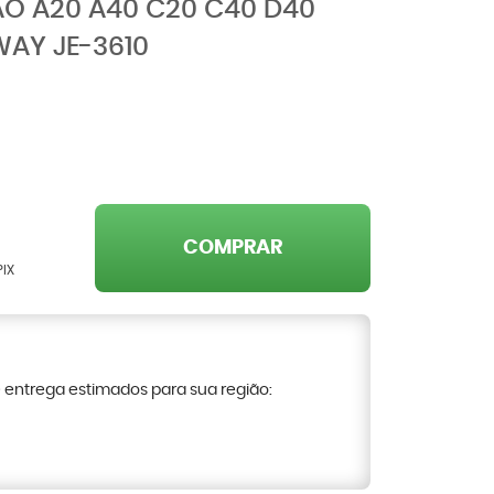
ÃO A20 A40 C20 C40 D40
WAY JE-3610
COMPRAR
PIX
e entrega estimados para sua região: