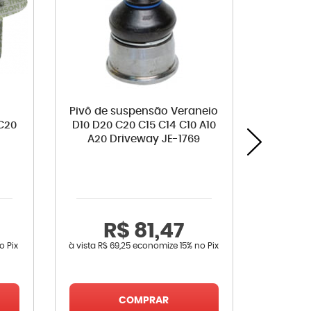
a
Pivô de suspensão Veraneio
Filtro 
C20
D10 D20 C20 C15 C14 C10 A10
A6 316 3
A20 Driveway JE-1769
530 735
Omega 
Evasion
Verona 
Range R
C280 
ML320
R$ 81,47
o Pix
à vista
R$ 69,25
economize
15%
no Pix
R
COMPRAR
à vista
R$ 