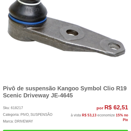
Pivô de suspensão Kangoo Symbol Clio R19
Scenic Driveway JE-4645
R$ 62,51
por
Sku:
618217
Categoria:
PIVO
,
SUSPENSÃO
à vista
R$ 53,13
economize
15%
no
Pix
Marca:
DRIVEWAY