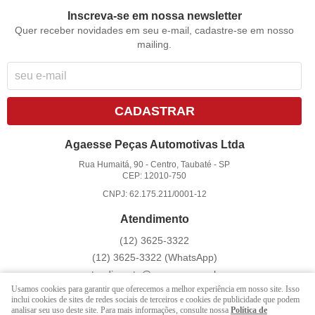
Inscreva-se em nossa newsletter
Quer receber novidades em seu e-mail, cadastre-se em nosso
mailing.
CADASTRAR
Agaesse Peças Automotivas Ltda
Rua Humaitá, 90
-
Centro, Taubaté
-
SP
CEP: 12010-750
CNPJ: 62.175.211/0001-12
Atendimento
(12)
3625-3322
(12)
3625-3322
(WhatsApp)
atendimento@agaesse.com.br
Usamos cookies para garantir que oferecemos a melhor experiência em nosso site. Isso
inclui cookies de sites de redes sociais de terceiros e cookies de publicidade que podem
analisar seu uso deste site. Para mais informações, consulte nossa
Política de
LOJA VIRTUAL CRIADA POR