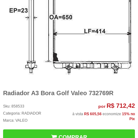
Radiador A3 Bora Golf Valeo 732769R
R$ 712,42
por
Sku:
858533
Categoria:
RADIADOR
à vista
R$ 605,56
economize
15%
no
Pix
Marca:
VALEO
COMPRAR