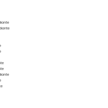
diante
diante
e
e
nte
nte
diante
e
te