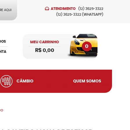
ATENDIMENTO
(12)
3625-3322
RE AQUI
(12)
3625-3322
(WHATSAPP)
DOS
MEU CARRINHO
0
R$ 0,00
NTA
CÂMBIO
QUEM SOMOS
eo