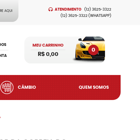
ATENDIMENTO
(12)
3625-3322
RE AQUI
(12)
3625-3322
(WHATSAPP)
DOS
MEU CARRINHO
0
R$ 0,00
NTA
CÂMBIO
QUEM SOMOS
7