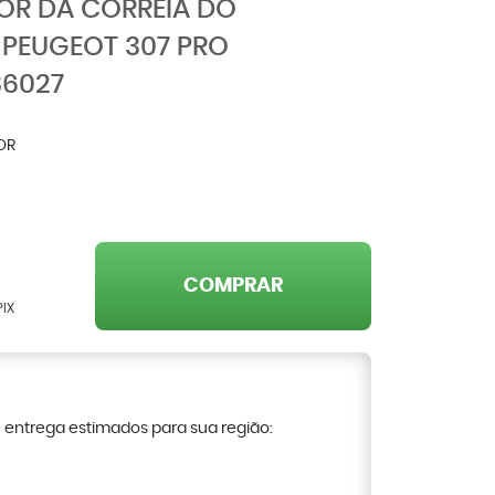
OR DA CORREIA DO
 PEUGEOT 307 PRO
86027
OR
COMPRAR
PIX
e entrega estimados para sua região: