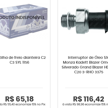
ilha de freio dianteira C2
Interruptor de Óleo S1
C3 SYL 1156
Monza Kadett Blazer O
Silverado Grand Blazer H
C20 3-RHO 3375
R$ 65,18
R$ 116,42
sta
R$ 55,40
economize
15%
no Pix
à vista
R$ 98,96
economize
15%
n