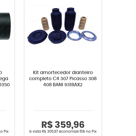
0
Kit amortecedor dianteiro
mega
completo C4 307 Picasso 308
D350
408 BANI 9318AX2
R$ 359,96
o Pix
à vista
R$ 305,97
economize
15%
no Pix