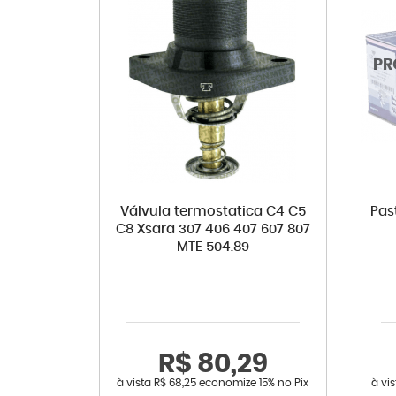
Válvula termostatica C4 C5
Past
C8 Xsara 307 406 407 607 807
MTE 504.89
R$ 80,29
à vista
R$ 68,25
economize
15%
no Pix
à vi