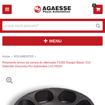
0
MENU
Home
ROLAMENTOS
Rolamento tensor da correia do alternador F1000 Ranger Blazer S10
Defender Discovery Pro Automotive LH178529