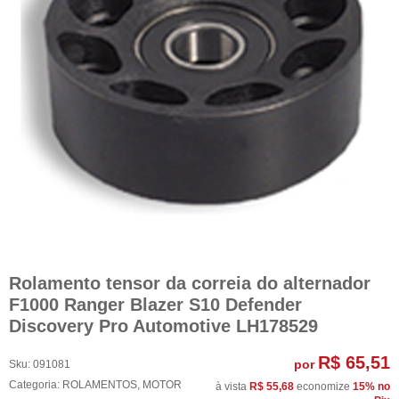
Rolamento tensor da correia do alternador
F1000 Ranger Blazer S10 Defender
Discovery Pro Automotive LH178529
R$ 65,51
por
Sku:
091081
Categoria:
ROLAMENTOS
,
MOTOR
à vista
R$ 55,68
economize
15%
no