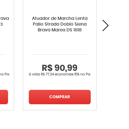
rava
Atuador de Marcha Lenta
Correi
73
Palio Strada Doblo Siena
155 AR 1
Brava Marea DS 1618
Stil
R$ 90,99
R
no Pix
à vista
R$ 77,34
economize
15%
no Pix
à vista
R$ 
COMPRAR