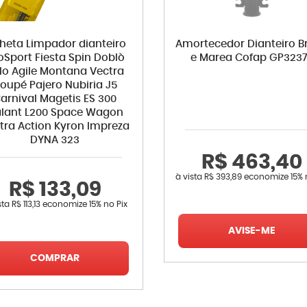
lheta Limpador dianteiro
Amortecedor Dianteiro B
oSport Fiesta Spin Doblò
e Marea Cofap GP323
ilo Agile Montana Vectra
oupé Pajero Nubiria J5
arnival Magetis ES 300
lant L200 Space Wagon
tra Action Kyron Impreza
DYNA 323
R$ 463,40
à vista
R$ 393,89
economize
15%
R$ 133,09
sta
R$ 113,13
economize
15%
no Pix
AVISE-ME
COMPRAR