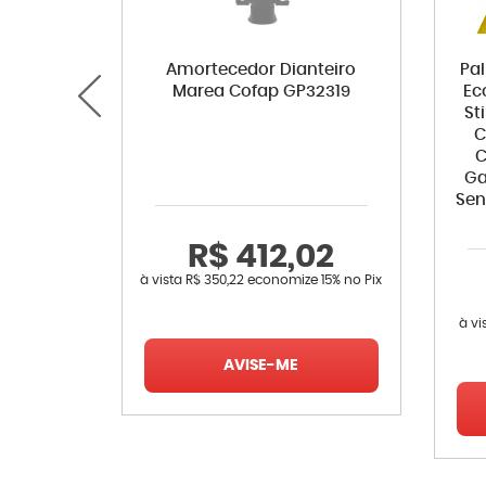
Amortecedor Dianteiro
Pa
Marea Cofap GP32319
Ec
St
C
C
Ga
Sen
R$ 412,02
à vista
R$ 350,22
economize
15%
no Pix
à vi
AVISE-ME