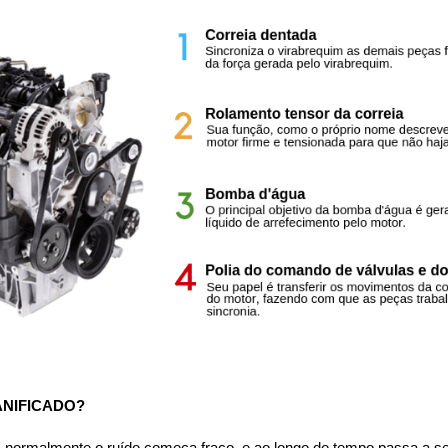
NIFICADO?
normalmente o ruído começa fraco, e ao longo do tempo passa a se t