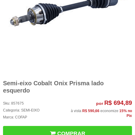
Semi-eixo Cobalt Onix Prisma lado
esquerdo
R$ 694,89
por
Sku:
857675
Categoria:
SEMI-EIXO
à vista
R$ 590,66
economize
15%
no
Pix
Marca:
COFAP
COMPRAR