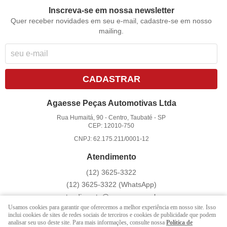
Inscreva-se em nossa newsletter
Quer receber novidades em seu e-mail, cadastre-se em nosso
mailing.
CADASTRAR
Agaesse Peças Automotivas Ltda
Rua Humaitá, 90
-
Centro, Taubaté
-
SP
CEP: 12010-750
CNPJ: 62.175.211/0001-12
Atendimento
(12)
3625-3322
(12)
3625-3322
(WhatsApp)
atendimento@agaesse.com.br
Usamos cookies para garantir que oferecemos a melhor experiência em nosso site. Isso
inclui cookies de sites de redes sociais de terceiros e cookies de publicidade que podem
analisar seu uso deste site. Para mais informações, consulte nossa
Política de
LOJA VIRTUAL CRIADA POR