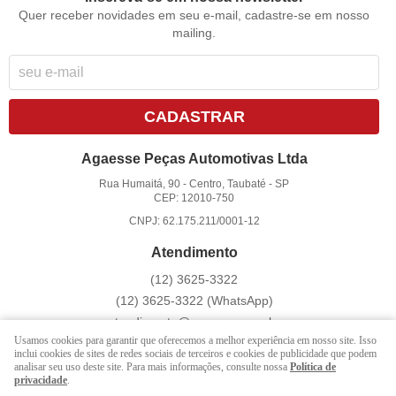
Quer receber novidades em seu e-mail, cadastre-se em nosso
mailing.
CADASTRAR
Agaesse Peças Automotivas Ltda
Rua Humaitá, 90
-
Centro, Taubaté
-
SP
CEP: 12010-750
CNPJ: 62.175.211/0001-12
Atendimento
(12)
3625-3322
(12)
3625-3322
(WhatsApp)
atendimento@agaesse.com.br
Usamos cookies para garantir que oferecemos a melhor experiência em nosso site. Isso
inclui cookies de sites de redes sociais de terceiros e cookies de publicidade que podem
analisar seu uso deste site. Para mais informações, consulte nossa
Política de
LOJA VIRTUAL CRIADA POR
privacidade
.