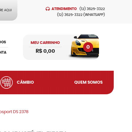
ATENDIMENTO
(12)
3625-3322
RE AQUI
(12)
3625-3322
(WHATSAPP)
DOS
MEU CARRINHO
0
R$ 0,00
NTA
CÂMBIO
QUEM SOMOS
osport DS 2378