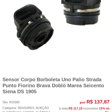
Sensor Corpo Borboleta Uno Palio Strada
Punto Fiorino Brava Doblò Marea Seicento
Siena DS 1905
R$ 137,87
por
Sku:
852680
Categoria:
SENSORES
,
INJEÇÃO
à vista
R$ 117,19
economize
15%
no