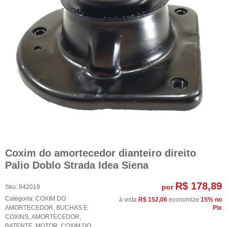
Coxim do amortecedor dianteiro direito
Palio Doblo Strada Idea Siena
R$ 178,89
por
Sku:
842019
Categoria:
COXIM DO
à vista
R$ 152,06
economize
15%
no
AMORTECEDOR
,
BUCHAS E
Pix
COXINS
,
AMORTECEDOR
,
BATENTE
,
MOTOR
,
COXIM DO