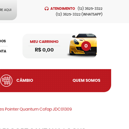
ATENDIMENTO
(12)
3625-3322
RE AQUI
(12)
3625-3322
(WHATSAPP)
DOS
MEU CARRINHO
0
R$ 0,00
NTA
CÂMBIO
QUEM SOMOS
lles Pointer Quantum Cofap JDC01309