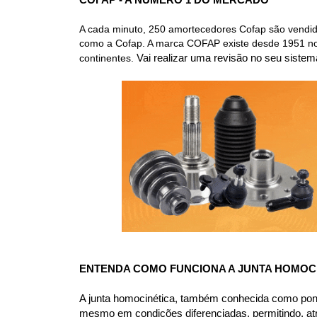
COFAP - A NÚMERO 1 DO MERCADO
A cada minuto, 250 amortecedores Cofap são vendid
como a Cofap. A marca COFAP existe desde 1951 no m
continentes. 
Vai realizar uma revisão no seu sis
ENTENDA COMO FUNCIONA A JUNTA HOMOC
A junta homocinética, também conhecida como pontei
mesmo em condições diferenciadas, permitindo, atr