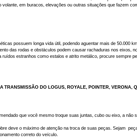
r o volante, em buracos, elevações ou outras situações que fazem c
néticas possuem longa vida útil, podendo aguentar mais de 50.000 km
nto das rodas e obstáculos podem causar rachaduras nos eixos, no c
ruídos estranhos como estalos e atrito metálico, procure sempre peç
 TRANSMISSÃO DO LOGUS, ROYALE, POINTER, VERONA, QU
omendado que você mesmo troque suas juntas, cubo ou eixo, a não se
bre deve o máximo de atenção na troca de suas peças. Sejam  peças 
namento correto do veículo.