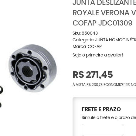
JUNTA DESLIZANT
ROYALE VERONA V
COFAP JDC01309
Sku:
850043
Categoria:
JUNTA HOMOCINÉTI
Marca:
COFAP
Seja o primeira a avaliar!
R$ 271,45
À VISTA
R$ 230,73
ECONOMIZE
15%
NO
FRETE E PRAZO
Simule o frete e o prazo d