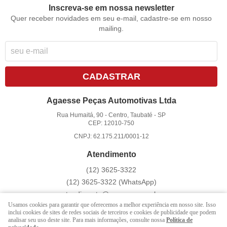
Inscreva-se em nossa newsletter
Quer receber novidades em seu e-mail, cadastre-se em nosso
mailing.
CADASTRAR
Agaesse Peças Automotivas Ltda
Rua Humaitá, 90
-
Centro, Taubaté
-
SP
CEP: 12010-750
CNPJ: 62.175.211/0001-12
Atendimento
(12)
3625-3322
(12)
3625-3322
(WhatsApp)
atendimento@agaesse.com.br
Usamos cookies para garantir que oferecemos a melhor experiência em nosso site. Isso
inclui cookies de sites de redes sociais de terceiros e cookies de publicidade que podem
analisar seu uso deste site. Para mais informações, consulte nossa
Política de
LOJA VIRTUAL CRIADA POR