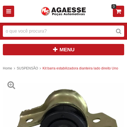
0
MENU
Home
SUSPENSÃO
Kit barra estabilizadora dianteira lado direito Uno