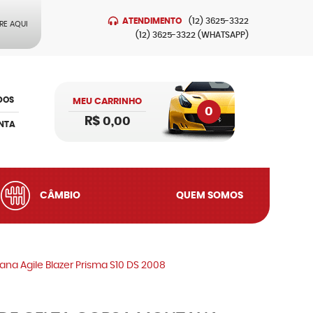
ATENDIMENTO
(12)
3625-3322
RE AQUI
(12)
3625-3322
(WHATSAPP)
DOS
MEU CARRINHO
0
R$ 0,00
NTA
CÂMBIO
QUEM SOMOS
na Agile Blazer Prisma S10 DS 2008