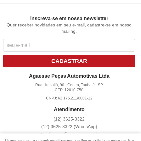
Inscreva-se em nossa newsletter
Quer receber novidades em seu e-mail, cadastre-se em nosso
mailing.
CADASTRAR
Agaesse Peças Automotivas Ltda
Rua Humaitá, 90
-
Centro, Taubaté
-
SP
CEP: 12010-750
CNPJ: 62.175.211/0001-12
Atendimento
(12)
3625-3322
(12)
3625-3322
(WhatsApp)
atendimento@agaesse.com.br
Usamos cookies para garantir que oferecemos a melhor experiência em nosso site. Isso