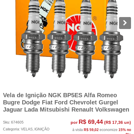
Vela de Ignição NGK BP5ES Alfa Romeo
Bugre Dodge Fiat Ford Chevrolet Gurgel
Jaguar Lada Mitsubishi Renault Volkswagen
R$ 69,44
por
(
R$ 17,36
un)
Sku:
674605
Categoria:
VELAS
,
IGNIÇÃO
à vista
R$ 59,02
economize
15%
no