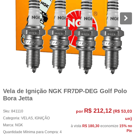
Vela de Ignição NGK FR7DP-DEG Golf Polo
Bora Jetta
R$ 212,12
por
(
R$ 53,03
Sku:
841110
Categoria:
VELAS
,
IGNIÇÃO
un)
Marca:
NGK
à vista
R$ 180,30
economize
15%
no
Pix
Quantidade Mínima para Compra:
4