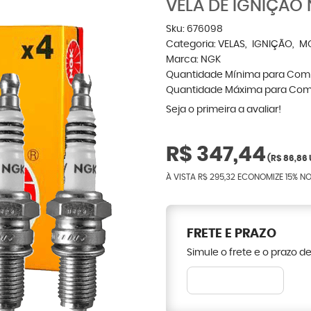
VELA DE IGNIÇÃO 
Sku:
676098
Categoria:
VELAS
IGNIÇÃO
M
Marca:
NGK
Quantidade Mínima para Com
Quantidade Máxima para Com
Seja o primeira a avaliar!
R$ 347,44
(
R$ 86,86
À VISTA
R$ 295,32
ECONOMIZE
15%
NO
FRETE E PRAZO
Simule o frete e o prazo d