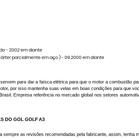
tado - 2002 em diante
 - cárter parcialmente em aço ) - 09.2000 em diante
ervem para dar a faísca elétrica para que o motor a combustão pas
motor, por isso mantenha suas velas em boas condições para que v
Brasil. Empresa referência no mercado global nos setores automot
S DO GOL GOLF A3
 sempre as revisões recomendadas pela fabricante, assim, tenha me