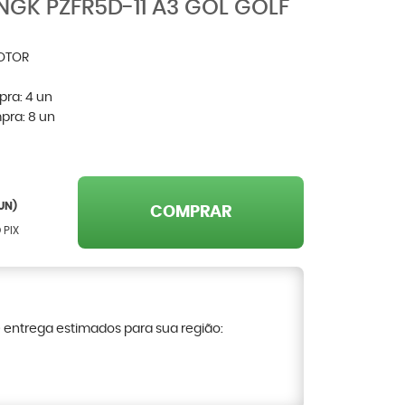
NGK PZFR5D-11 A3 GOL GOLF
OTOR
pra:
4
un
pra:
8
un
UN)
COMPRAR
 PIX
e entrega estimados para sua região: