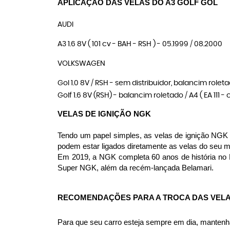
APLICAÇÃO DAS VELAS DO A3 GOLF GOL
AUDI
A3 1.6 8V ( 101 cv - BAH - RSH ) - 05.1999 / 08.2000
VOLKSWAGEN
Gol 1.0 8V / RSH - sem distribuidor, balancim role
Golf 1.6 8V (RSH) - balancim roletado / A4 ( EA 111
VELAS DE IGNIÇÃO NGK
Tendo um papel simples, as velas de ignição NGK s
podem estar ligados diretamente as velas do seu 
Em 2019, a NGK completa 60 anos de história no 
Super NGK, além da recém-lançada Belamari.
RECOMENDAÇÕES PARA A TROCA DAS VELA
Para que seu carro esteja sempre em dia, mantenha