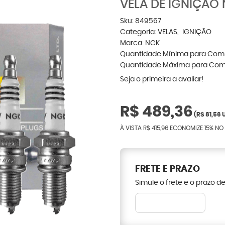
VELA DE IGNIÇÃO 
Sku:
849567
Categoria:
VELAS
IGNIÇÃO
Marca:
NGK
Quantidade Mínima para Com
Quantidade Máxima para Com
Seja o primeira a avaliar!
R$ 489,36
(
R$ 81,56
U
À VISTA
R$ 415,96
ECONOMIZE
15%
NO 
FRETE E PRAZO
Simule o frete e o prazo d