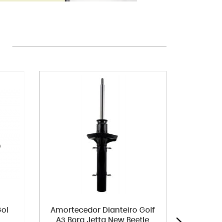
Gol
Amortecedor Dianteiro Golf
Jogo d
A3 Bora Jetta New Beetle
ST-V2