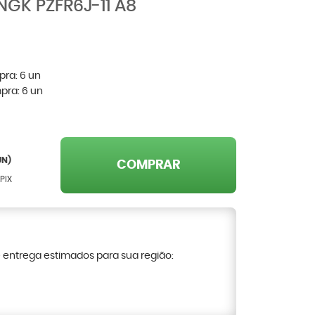
NGK PZFR6J-11 A8
pra:
6
un
pra:
6
un
N)
COMPRAR
PIX
e entrega estimados para sua região: