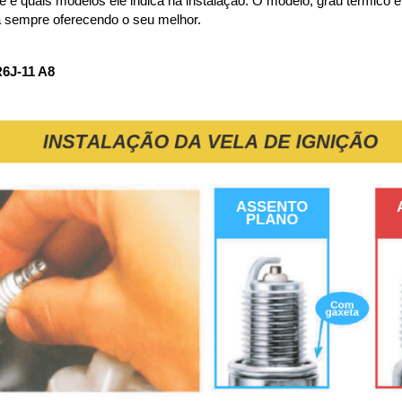
 quais modelos ele indica na instalação. O modelo, grau térmico e su
a sempre oferecendo o seu melhor.
J-11 A8