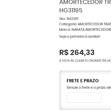
AMORTECEDOR TR
HG31195
Sku:
842261
Categoria:
AMORTECEDOR TRAS
Marca:
NAKATA AMORTECEDOR
Seja o primeira a avaliar!
R$ 264,33
À VISTA
R$ 224,68
ECONOMIZE
15%
NO
FRETE E PRAZO
Simule o frete e o prazo d