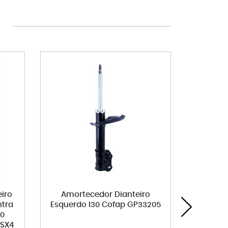
iro
Amortecedor Dianteiro
Rolamen
ntra
Esquerdo I30 Cofap GP33205
dentada
30
Cerato 
 SX4
Carens 