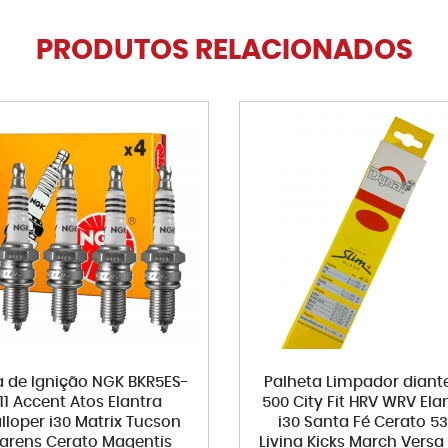
PRODUTOS RELACIONADOS
a de Ignição NGK BKR5ES-
Palheta Limpador diante
11 Accent Atos Elantra
500 City Fit HRV WRV Ela
lloper i30 Matrix Tucson
i30 Santa Fé Cerato 5
arens Cerato Magentis
Livina Kicks March Versa